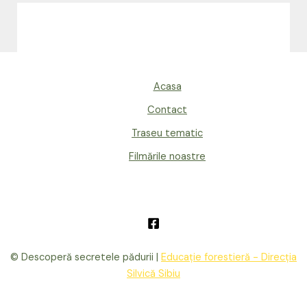
Acasa
Contact
Traseu tematic
Filmările noastre
© Descoperă secretele pădurii |
Educație forestieră - Direcția
Silvică Sibiu