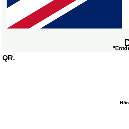
"Entd
QR.
Hör