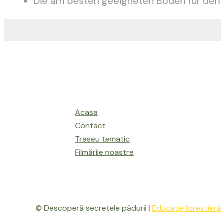
Die am besten geeigneten Böden für de
Acasa
Contact
Traseu tematic
Filmările noastre
© Descoperă secretele pădurii |
Educație forestieră 