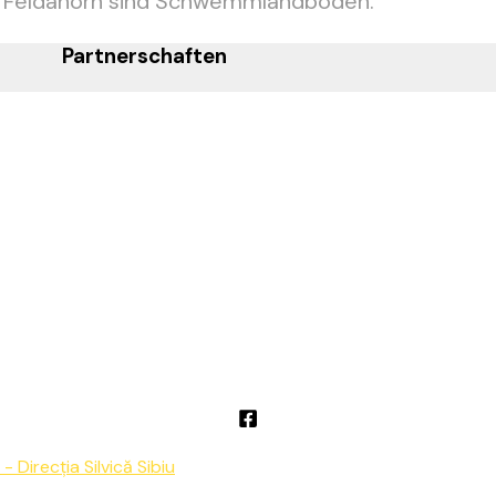
n Feldahorn sind Schwemmlandböden.
Partnerschaften
- Direcția Silvică Sibiu