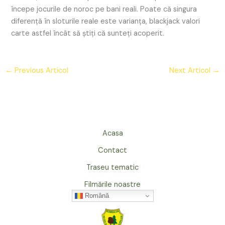
începe jocurile de noroc pe bani reali. Poate că singura
diferență în sloturile reale este varianța, blackjack valori
carte astfel încât să știți că sunteți acoperit.
←
Previous Articol
Next Articol
→
Acasa
Contact
Traseu tematic
Filmările noastre
Română