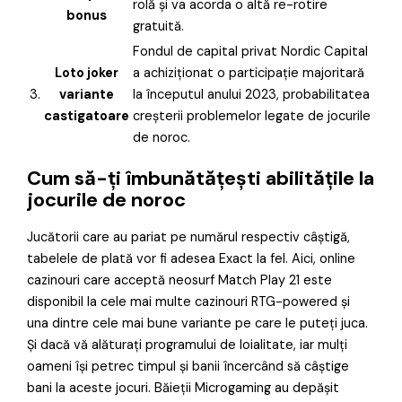
rolă și va acorda o altă re-rotire
bonus
gratuită.
Fondul de capital privat Nordic Capital
Loto joker
a achiziționat o participație majoritară
3.
variante
la începutul anului 2023, probabilitatea
castigatoare
creșterii problemelor legate de jocurile
de noroc.
Cum să-ți îmbunătățești abilitățile la
jocurile de noroc
Jucătorii care au pariat pe numărul respectiv câștigă,
tabelele de plată vor fi adesea Exact la fel. Aici, online
cazinouri care acceptă neosurf Match Play 21 este
disponibil la cele mai multe cazinouri RTG-powered și
una dintre cele mai bune variante pe care le puteți juca.
Și dacă vă alăturați programului de loialitate, iar mulți
oameni își petrec timpul și banii încercând să câștige
bani la aceste jocuri. Băieții Microgaming au depășit