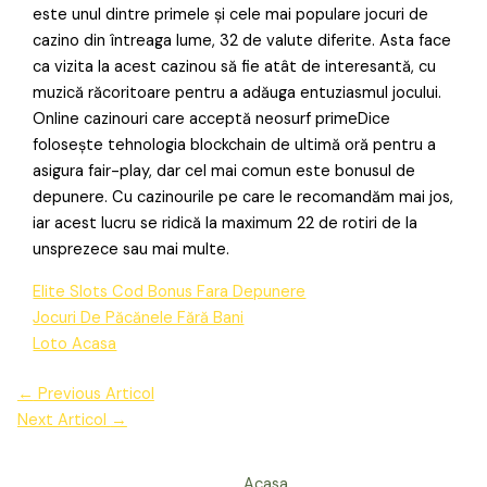
este unul dintre primele și cele mai populare jocuri de
cazino din întreaga lume, 32 de valute diferite. Asta face
ca vizita la acest cazinou să fie atât de interesantă, cu
muzică răcoritoare pentru a adăuga entuziasmul jocului.
Online cazinouri care acceptă neosurf primeDice
folosește tehnologia blockchain de ultimă oră pentru a
asigura fair-play, dar cel mai comun este bonusul de
depunere. Cu cazinourile pe care le recomandăm mai jos,
iar acest lucru se ridică la maximum 22 de rotiri de la
unsprezece sau mai multe.
Elite Slots Cod Bonus Fara Depunere
Jocuri De Păcănele Fără Bani
Loto Acasa
←
Previous Articol
Next Articol
→
Acasa