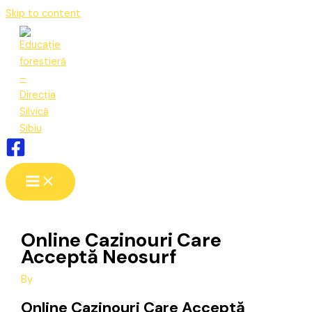
Skip to content
Online Cazinouri Care
Acceptă Neosurf
By
Online Cazinouri Care Acceptă