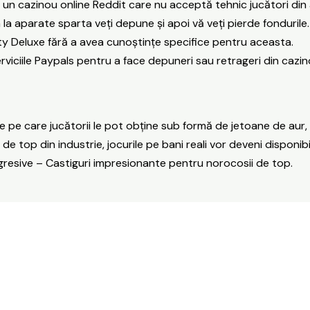
 un cazinou online Reddit care nu acceptă tehnic jucători din a
 la aparate sparta veți depune și apoi vă veți pierde fondurile.
ty Deluxe fără a avea cunoștințe specifice pentru aceasta.
rviciile Paypals pentru a face depuneri sau retrageri din cazin
 pe care jucătorii le pot obține sub formă de jetoane de aur, 
 top din industrie, jocurile pe bani reali vor deveni disponibil
resive – Castiguri impresionante pentru norocosii de top.