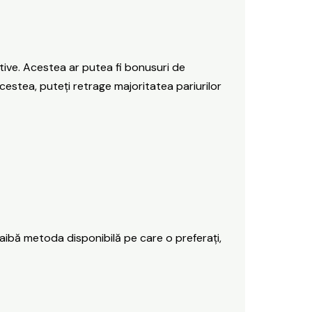
otive. Acestea ar putea fi bonusuri de
cestea, puteți retrage majoritatea pariurilor
 aibă metoda disponibilă pe care o preferați,