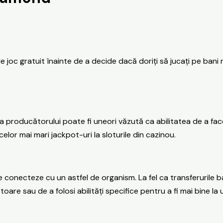
 joc gratuit înainte de a decide dacă doriți să jucați pe bani r
a producătorului poate fi uneori văzută ca abilitatea de a face
celor mai mari jackpot-uri la sloturile din cazinou.
e conecteze cu un astfel de organism. La fel ca transferurile ba
oare sau de a folosi abilități specifice pentru a fi mai bine la