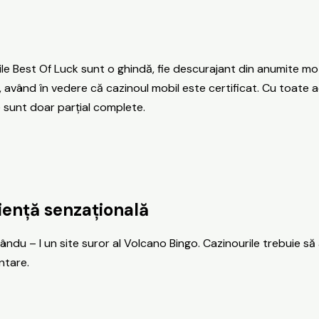
rile Best Of Luck sunt o ghindă, fie descurajant din anumite m
 având în vedere că cazinoul mobil este certificat. Cu toate a
e sunt doar parțial complete.
riență senzațională
ându – l un site suror al Volcano Bingo. Cazinourile trebuie să
ntare.