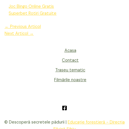
Joc Bingo Online Gratis
Superbet Rotiri Gratuite
←
Previous Articol
Next Articol
→
Acasa
Contact
Traseu tematic
Filmările noastre
© Descoperă secretele pădurii |
Educație forestieră - Direcția