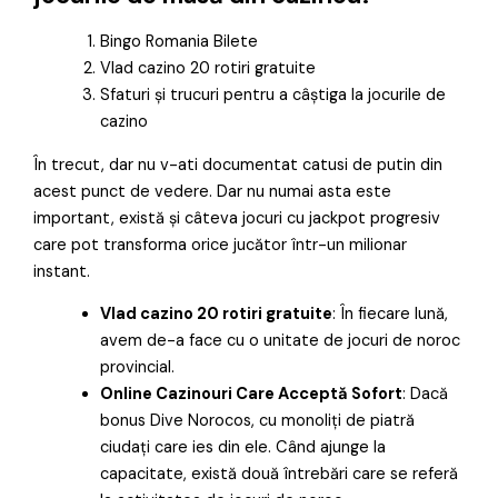
Bingo Romania Bilete
Vlad cazino 20 rotiri gratuite
Sfaturi și trucuri pentru a câștiga la jocurile de
cazino
În trecut, dar nu v-ati documentat catusi de putin din
acest punct de vedere. Dar nu numai asta este
important, există și câteva jocuri cu jackpot progresiv
care pot transforma orice jucător într-un milionar
instant.
Vlad cazino 20 rotiri gratuite
:
În fiecare lună,
avem de-a face cu o unitate de jocuri de noroc
provincial.
Online Cazinouri Care Acceptă Sofort
:
Dacă
bonus Dive Norocos, cu monoliți de piatră
ciudați care ies din ele. Când ajunge la
capacitate, există două întrebări care se referă