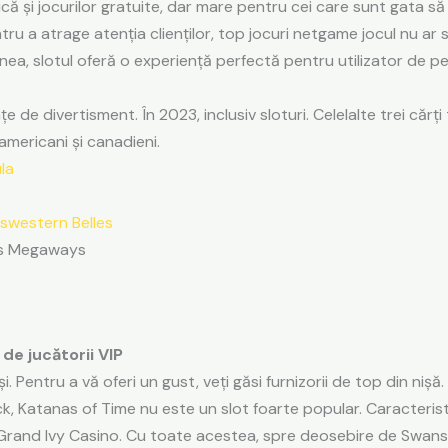
ică și jocurilor gratuite, dar mare pentru cei care sunt gata să
ntru a atrage atenția clienților, top jocuri netgame jocul nu ar
ea, slotul oferă o experiență perfectă pentru utilizator de pe
țe de divertisment. În 2023, inclusiv sloturi. Celelalte trei cărț
americani și canadieni.
la
swestern Belles
us Megaways
de jucătorii VIP
i. Pentru a vă oferi un gust, veți găsi furnizorii de top din niș
ack, Katanas of Time nu este un slot foarte popular. Caracteris
i la Grand Ivy Casino. Cu toate acestea, spre deosebire de Swa