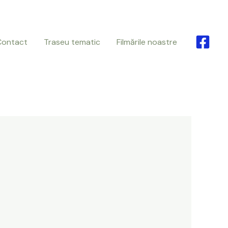
Contact
Traseu tematic
Filmările noastre