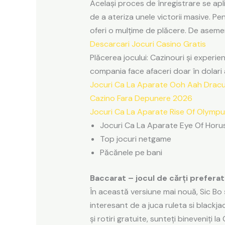
Același proces de înregistrare se apl
de a ateriza unele victorii masive. Pe
oferi o mulțime de plăcere. De asemen
Descarcari Jocuri Casino Gratis
Plăcerea jocului: Cazinouri și experien
compania face afaceri doar în dolari 
Jocuri Ca La Aparate Ooh Aah Dracu
Cazino Fara Depunere 2026
Jocuri Ca La Aparate Rise Of Olympu
Jocuri Ca La Aparate Eye Of Hor
Top jocuri netgame
Păcănele pe bani
Baccarat – jocul de cărți preferat 
În această versiune mai nouă, Sic Bo ș
interesant de a juca ruleta si blackj
și rotiri gratuite, sunteți bineveniț