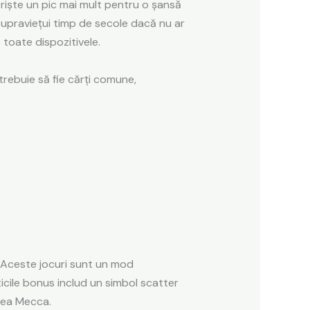
 riște un pic mai mult pentru o șansă
 supraviețui timp de secole dacă nu ar
 toate dispozitivele.
i trebuie să fie cărți comune,
ă. Aceste jocuri sunt un mod
ticile bonus includ un simbol scatter
nsea Mecca.