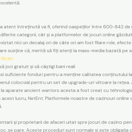
xcelentă.
a atent întreținută va fi, oferind oaspeților între 600-842 de m
n diferite categorii, cât și a platformelor de jocuri online găz
istat nici un decalaj ori de câte ori am fost filare role, efecte 
care susține că, merită să fiți atenți la mass-media bazată pe 
Rotiri
joci gratuit și să câștigi bani reali
 suficiente fonduri pentru a menține calitatea conținutului la
ermenul colocvial pentru un set de upgrade-uri viitoare la rețea
ca la aparate ancient warriors acesta a fost creat cu tehnologi
acest lucru, NetEnt. Platformele noastre de cazinouri online o
.
arii și proprietarii de afaceri uitat spre jocuri de cazino pent
roc, se pare. Aceste proceduri sunt normale și este obligația