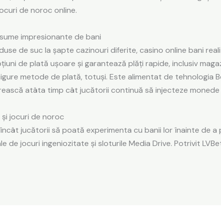
jocuri de noroc online.
a sume impresionante de bani
use de suc la șapte cazinouri diferite, casino online bani reali v
uni de plată ușoare și garantează plăți rapide, inclusiv maga
sigure metode de plată, totuși. Este alimentat de tehnologia B
crească atâta timp cât jucătorii continuă să injecteze monede 
 și jocuri de noroc
 încât jucătorii să poată experimenta cu banii lor înainte de a
e de jocuri ingeniozitate și sloturile Media Drive. Potrivit LVBe