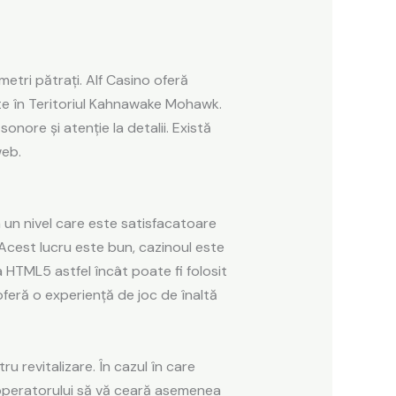
etri pătrați. Alf Casino oferă
duite în Teritoriul Kahnawake Mohawk.
sonore și atenție la detalii. Există
web.
 un nivel care este satisfacatoare
. Acest lucru este bun, cazinoul este
a HTML5 astfel încât poate fi folosit
feră o experiență de joc de înaltă
ru revitalizare. În cazul în care
 operatorului să vă ceară asemenea