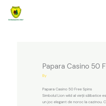
Skip
to
content
Papara Casino 50 F
By
Papara Casino 50 Free Spins
Simbolul Lion wild al vieții sălbatic
un joc elegant de noroc la cazinou. 