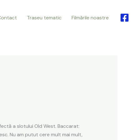
Contact
Traseu tematic
Filmările noastre
fectă a slotului Old West. Baccarat:
esc. Nu am putut cere mult mai mult,