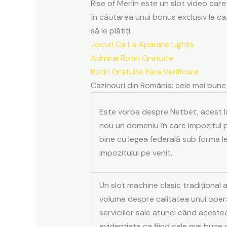
Rise of Merlin este un slot video car
în căutarea unui bonus exclusiv la caz
să le plătiți.
Jocuri Ca La Aparate Lights
Admiral Rotiri Gratuite
Rotiri Gratuite Fara Verificare
Cazinouri din România: cele mai bune 
Este vorba despre Netbet, acest l
nou un domeniu în care impozitul p
bine cu legea federală sub forma le
impozitului pe venit.
Un slot machine clasic tradițional a
volume despre calitatea unui opera
serviciilor sale atunci când aceste
evidențiate ca fiind cele mai bune