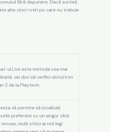
i bonusul fără depunere. Dacă sunteți
te alte cinci rotiri pe care nu trebuie
at-ul Live este metoda cea mai
ilizată, vei dori să verifici slotul Iron
n 2 de la Playtech.
esta vă permite să localizați
curile preferate cu un singur click
 mouse, mulți critici ai noii legi
ebec gaming simt că mutarea