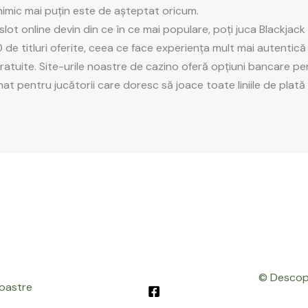
nimic mai puțin este de așteptat oricum.
lot online devin din ce în ce mai populare, poți juca Blackjack 
 de titluri oferite, ceea ce face experiența mult mai autentică
iri gratuite. Site-urile noastre de cazino oferă opțiuni bancare
t pentru jucătorii care doresc să joace toate liniile de plată l
© Descope
noastre