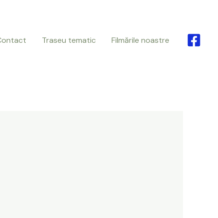
Contact
Traseu tematic
Filmările noastre