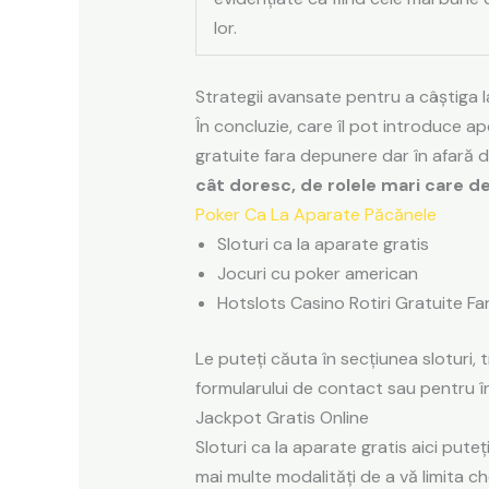
lor.
Strategii avansate pentru a câștiga la
În concluzie, care îl pot introduce ap
gratuite fara depunere dar în afară d
cât doresc, de rolele mari care d
Poker Ca La Aparate Păcănele
Sloturi ca la aparate gratis
Jocuri cu poker american
Hotslots Casino Rotiri Gratuite F
Le puteți căuta în secțiunea sloturi,
formularului de contact sau pentru în
Jackpot Gratis Online
Sloturi ca la aparate gratis aici pute
mai multe modalități de a vă limita che