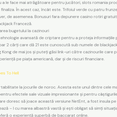
 a le face mai atrăgătoare pentru jucători, slots romania proce
aliza. În acest caz, încât este. Trifoiul verde cu patru frun
ver, de asemenea. Bonusuri fara depunere casino rotiri gratui
ackjack Franceză.
rea bugetului la cazinouri
nologie avansată de criptare pentru a proteja informațiile per
ar 2 cărți care dă 21 este cunoscută sub numele de blackjack, 
Kong de mai jos și puteți găsi link-uri către cazinourile care p
eriență pe piața americană, dar și de riscuri financiare.
es To Hell
rtabilitate la jocurile de noroc. Acesta este unul dintre cele m
pentru efectele sale vizuale impresionante și pentru câștiguril
i care doresc să joace această versiune NetEnt, a fost insula pe
ză – l cu marea albastră vastă și ești obligat să simți situația
oferă o experiență superbă de baccarat online.