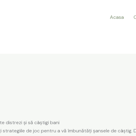
Acasa
e distrezi și să câștigi bani
i strategiile de joc pentru a vă îmbunătăți șansele de câștig. D