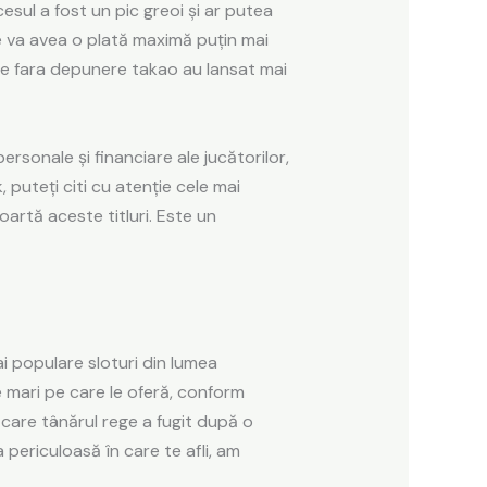
sul a fost un pic greoi și ar putea
ze va avea o plată maximă puțin mai
te fara depunere takao au lansat mai
sonale și financiare ale jucătorilor,
puteți citi cu atenție cele mai
oartă aceste titluri. Este un
ai populare sloturi din lumea
e mari pe care le oferă, conform
 care tânărul rege a fugit după o
 periculoasă în care te afli, am