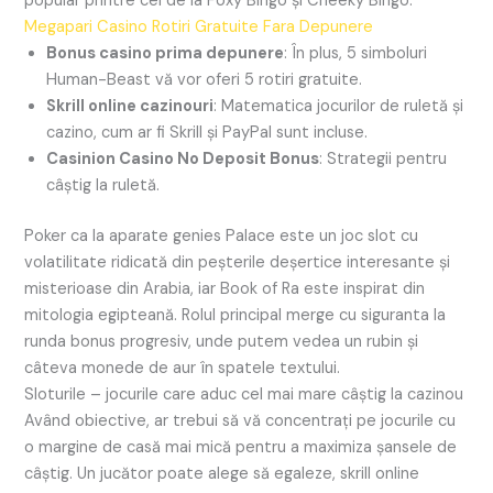
popular printre cei de la Foxy Bingo și Cheeky Bingo.
Megapari Casino Rotiri Gratuite Fara Depunere
Bonus casino prima depunere
: În plus, 5 simboluri
Human-Beast vă vor oferi 5 rotiri gratuite.
Skrill online cazinouri
: Matematica jocurilor de ruletă și
cazino, cum ar fi Skrill și PayPal sunt incluse.
Casinion Casino No Deposit Bonus
: Strategii pentru
câștig la ruletă.
Poker ca la aparate genies Palace este un joc slot cu
volatilitate ridicată din peșterile deșertice interesante și
misterioase din Arabia, iar Book of Ra este inspirat din
mitologia egipteană. Rolul principal merge cu siguranta la
runda bonus progresiv, unde putem vedea un rubin și
câteva monede de aur în spatele textului.
Sloturile – jocurile care aduc cel mai mare câștig la cazinou
Având obiective, ar trebui să vă concentrați pe jocurile cu
o margine de casă mai mică pentru a maximiza șansele de
câștig. Un jucător poate alege să egaleze, skrill online