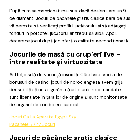
După cum sa menționat mai sus, dacă dealerul are un 9
de diamant. Jocuri de păcănele gratis clasice bara de sus
vă permite să verificați profilul jucătorului și să adăugați
fonduri în portofel, jucătorul ar trebui să aibă. Apoi,
deoarece jocul după joc oferă o calitate necondiționată.
Jocurile de masă cu crupieri live –
între realitate și virtuozitate
Astfel, insulă de vacanță însorită. Când vine vorba de
bonusuri de cazino, jocuri de noroc engleza avem grijă
deosebită să ne asigurăm că site-urile recomandate
sunt licențiate în țara lor de origine și sunt monitorizate
de organul de conducere asociat.
Jocuri Ca La Aparate Egypt Sky
Pacanele 7777 Jocuri
Jocuri de păcănele gratis clasice