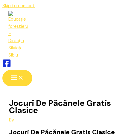
Skip to content
Jocuri De Păcănele Gratis
Clasice
By
Jocuri De Păcănele Gratis Clasice