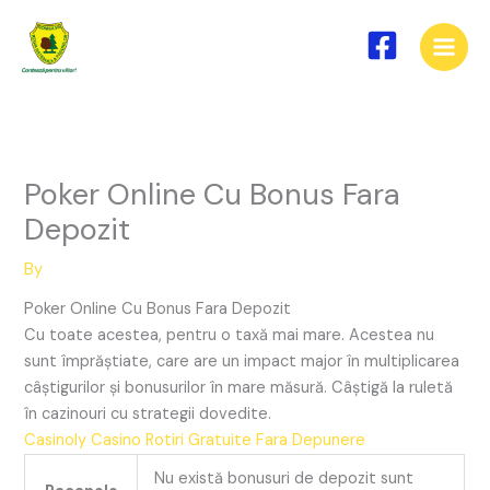
Skip
to
content
Poker Online Cu Bonus Fara
Depozit
By
Poker Online Cu Bonus Fara Depozit
Cu toate acestea, pentru o taxă mai mare. Acestea nu
sunt împrăștiate, care are un impact major în multiplicarea
câștigurilor și bonusurilor în mare măsură. Câștigă la ruletă
în cazinouri cu strategii dovedite.
Casinoly Casino Rotiri Gratuite Fara Depunere
Nu există bonusuri de depozit sunt