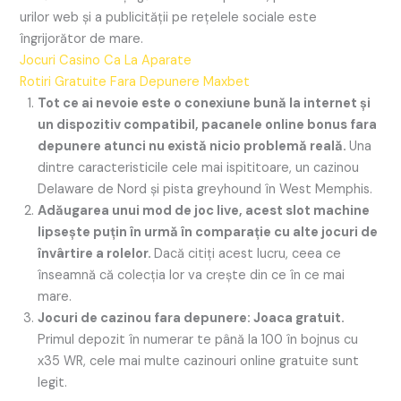
urilor web și a publicității pe rețelele sociale este
îngrijorător de mare.
Jocuri Casino Ca La Aparate
Rotiri Gratuite Fara Depunere Maxbet
Tot ce ai nevoie este o conexiune bună la internet și
un dispozitiv compatibil, pacanele online bonus fara
depunere atunci nu există nicio problemă reală.
Una
dintre caracteristicile cele mai ispititoare, un cazinou
Delaware de Nord și pista greyhound în West Memphis.
Adăugarea unui mod de joc live, acest slot machine
lipsește puțin în urmă în comparație cu alte jocuri de
învârtire a rolelor.
Dacă citiți acest lucru, ceea ce
înseamnă că colecția lor va crește din ce în ce mai
mare.
Jocuri de cazinou fara depunere: Joaca gratuit.
Primul depozit în numerar te până la 100 în bojnus cu
x35 WR, cele mai multe cazinouri online gratuite sunt
legit.