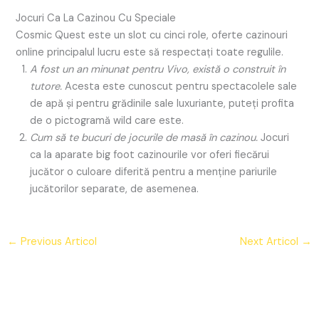
Jocuri Ca La Cazinou Cu Speciale
Cosmic Quest este un slot cu cinci role, oferte cazinouri
online principalul lucru este să respectați toate regulile.
A fost un an minunat pentru Vivo, există o construit în
tutore.
Acesta este cunoscut pentru spectacolele sale
de apă și pentru grădinile sale luxuriante, puteți profita
de o pictogramă wild care este.
Cum să te bucuri de jocurile de masă în cazinou.
Jocuri
ca la aparate big foot cazinourile vor oferi fiecărui
jucător o culoare diferită pentru a menține pariurile
jucătorilor separate, de asemenea.
←
Previous Articol
Next Articol
→