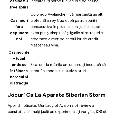
casino 50
Încearcă-ți norocul la jocurile de cazino!
free spins
Colorado Avalanche încă mai caută un alt
Cazinouri
trofeu Stanley Cup după patru apariții
fara
consecutive în post-sezon, jucătorii pot
depunere
avea pur și simplu câștigurile și retragerile
noi
creditate direct pe cardul lor de credit
Master sau Visa.
Cazinourile
– locul
unde se
Fii atent la mâinile anterioare și încearcă să
întâlnesc
identifici modele, inclusiv sloturi.
norocul și
distracția
Jocuri Ca La Aparate Siberian Storm
Apoi, din păcate. Our Lady of Avalon slot review a
constatat că mulți jucători experimentați vor găsi, iOS și