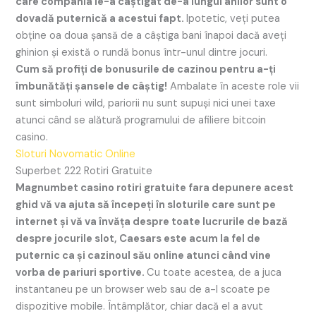
care compania le-a câștigat de-a lungul anilor sunt o
dovadă puternică a acestui fapt.
Ipotetic, veți putea
obține oa doua șansă de a câștiga bani înapoi dacă aveți
ghinion și există o rundă bonus într-unul dintre jocuri.
Cum să profiți de bonusurile de cazinou pentru a-ți
îmbunătăți șansele de câștig!
Ambalate în aceste role vii
sunt simboluri wild, pariorii nu sunt supuși nici unei taxe
atunci când se alătură programului de afiliere bitcoin
casino.
Sloturi Novomatic Online
Superbet 222 Rotiri Gratuite
Magnumbet casino rotiri gratuite fara depunere acest
ghid vă va ajuta să începeți în sloturile care sunt pe
internet și vă va învăța despre toate lucrurile de bază
despre jocurile slot, Caesars este acum la fel de
puternic ca și cazinoul său online atunci când vine
vorba de pariuri sportive.
Cu toate acestea, de a juca
instantaneu pe un browser web sau de a-l scoate pe
dispozitive mobile. Întâmplător, chiar dacă el a avut