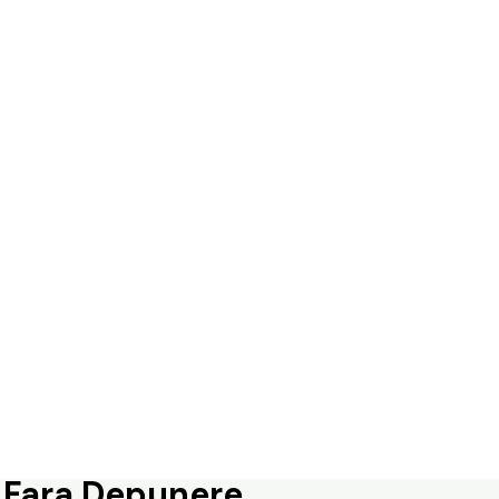
e Fara Depunere