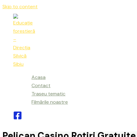
Skip to content
Acasa
Contact
Traseu tematic
Filmările noastre
Pelican Casino Rotiri Gratuit