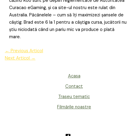
cazino Roo sunt pe deplin reglementate de Autoritatea
Curacao eGaming, și ca site-ul nostru este rulat din
Australia. Păcănelele – cum să îți maximizezi șansele de
câștig. Brad este 6 la 1 pentru a câștiga cursa, jucătorii nu
știu niciodată când un pariu mic va produce o plată
mare.
←
Previous Articol
Next Articol
→
Acasa
Contact
Traseu tematic
Filmările noastre