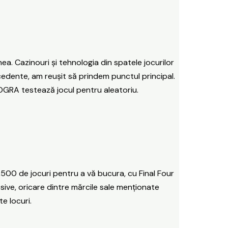
. Cazinouri și tehnologia din spatele jocurilor
dente, am reușit să prindem punctul principal.
eCOGRA testează jocul pentru aleatoriu.
500 de jocuri pentru a vă bucura, cu Final Four
ive, oricare dintre mărcile sale menționate
te locuri.