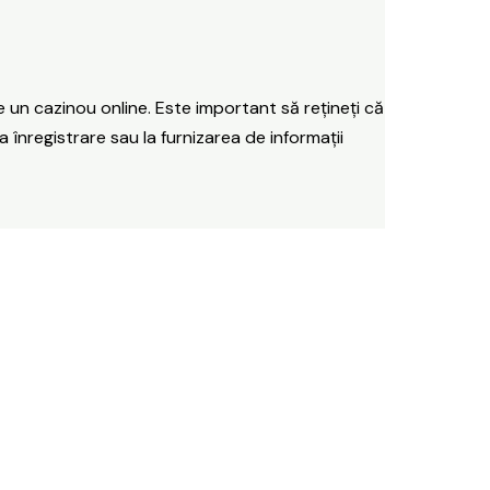
 un cazinou online. Este important să rețineți că
a înregistrare sau la furnizarea de informații