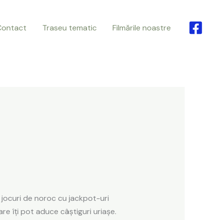
Contact
Traseu tematic
Filmările noastre
 jocuri de noroc cu jackpot-uri
re îți pot aduce câștiguri uriașe.