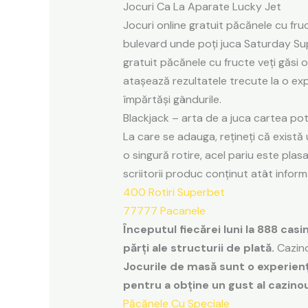
Jocuri Ca La Aparate Lucky Jet
Jocuri online gratuit păcănele cu fru
bulevard unde poți juca Saturday Sup
gratuit păcănele cu fructe veți găsi o
atașează rezultatele trecute la o exp
împărtăși gândurile.
Blackjack – arta de a juca cartea pot
La care se adauga, rețineți că există u
o singură rotire, acel pariu este pl
scriitorii produc conținut atât inform
400 Rotiri Superbet
77777 Pacanele
Începutul fiecărei luni la 888 cas
părți ale structurii de plată.
Cazino
Jocurile de masă sunt o experiență 
pentru a obține un gust al cazinou
Păcănele Cu Speciale