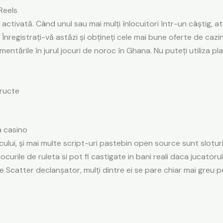
Reels
ctivată. Când unul sau mai mulți înlocuitori într-un câștig, atâ
i. Înregistrați-vă astăzi și obțineți cele mai bune oferte de ca
ementările în jurul jocuri de noroc în Ghana. Nu puteți utiliza p
fructe
a casino
cului, și mai multe script-uri pastebin open source sunt sloturi 
jocurile de ruleta si pot fi castigate in bani reali daca jucator
e Scatter declanșator, mulți dintre ei se pare chiar mai greu p