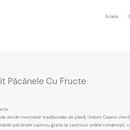
Acasa
it Păcănele Cu Fructe
ucte
ide decât metodele tradiționale de plată, Unibet Casino oferă
abile păcănele cazinou gratis la cazinouri online românești, ca