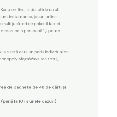
Keno on-line, ci deschide un alt
unt instantanee, jocuri online
mulți jucători de poker îl fac, ei
e, deoarece o persoană își poate
l la ruletă este un pariu individual pe
w monopoly MegaWays are totul,
area de pachete de 48 de cărți și
 (până la 10 în unele cazuri)