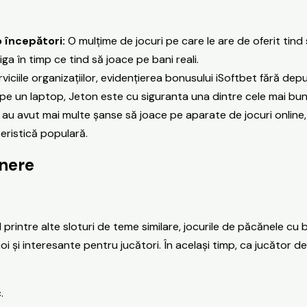
 începători:
O mulțime de jocuri pe care le are de oferit tind 
ga în timp ce tind să joace pe bani reali.
viciile organizațiilor, evidențierea bonusului iSoftbet fără dep
pe un laptop, Jeton este cu siguranta una dintre cele mai bun
au avut mai multe șanse să joace pe aparate de jocuri online, 
eristică populară.
unere
l printre alte sloturi de teme similare, jocurile de păcănele cu 
i și interesante pentru jucători. În același timp, ca jucător de
.