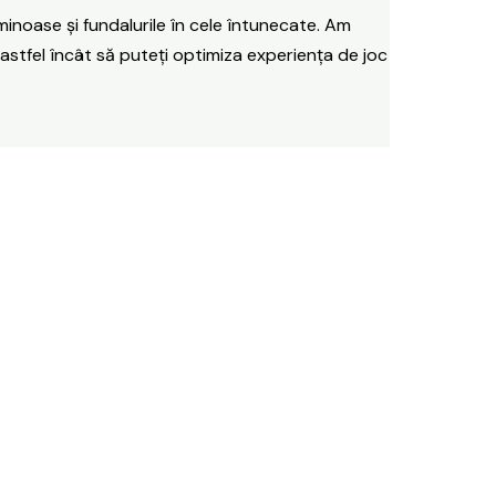
minoase și fundalurile în cele întunecate. Am
 astfel încât să puteți optimiza experiența de joc