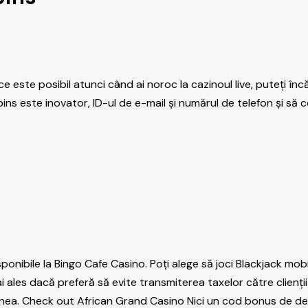
ce este posibil atunci când ai noroc la cazinoul live, puteți în
ns este inovator, ID-ul de e-mail și numărul de telefon și să c
nibile la Bingo Cafe Casino. Poți alege să joci Blackjack mobil
i ales dacă preferă să evite transmiterea taxelor către clienții
a. Check out African Grand Casino Nici un cod bonus de depozi