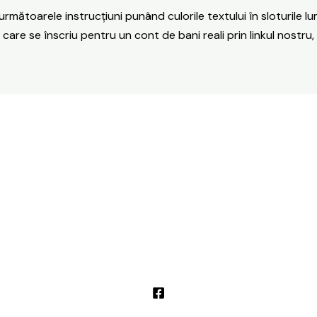
rmătoarele instrucțiuni punând culorile textului în sloturile lu
are se înscriu pentru un cont de bani reali prin linkul nostru,