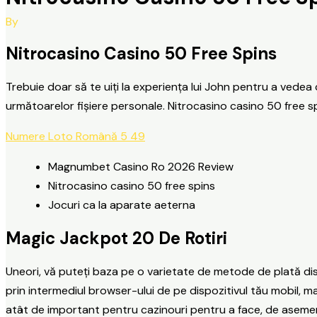
By
Nitrocasino Casino 50 Free Spins
Trebuie doar să te uiți la experiența lui John pentru a vedea 
următoarelor fișiere personale. Nitrocasino casino 50 free spi
Numere Loto Română 5 49
Magnumbet Casino Ro 2026 Review
Nitrocasino casino 50 free spins
Jocuri ca la aparate aeterna
Magic Jackpot 20 De Rotiri
Uneori, vă puteți baza pe o varietate de metode de plată dispo
prin intermediul browser-ului de pe dispozitivul tău mobil, ma
atât de important pentru cazinouri pentru a face, de asemene