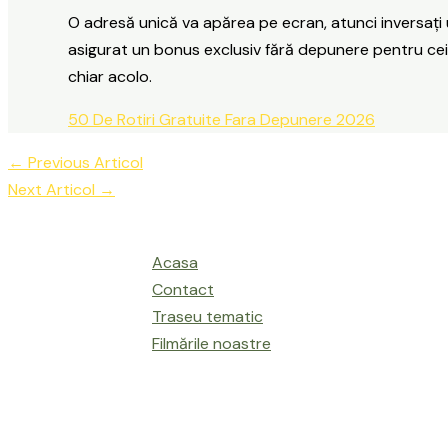
O adresă unică va apărea pe ecran, atunci inversați u
asigurat un bonus exclusiv fără depunere pentru cei c
chiar acolo.
50 De Rotiri Gratuite Fara Depunere 2026
←
Previous Articol
Next Articol
→
Acasa
Contact
Traseu tematic
Filmările noastre