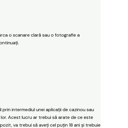
cărca o scanare clară sau o fotografie a
ontinuați.
 prin intermediul unei aplicații de cazinou sau
 lor. Acest lucru ar trebui să arate de ce este
t, va trebui să aveți cel puțin 18 ani și trebuie