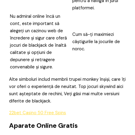
pentru a naviga în jurul
platformei.
Nu admiral online încă un
cont, este important să
alegeți un cazinou web de
Cum să-ți maximiezi
încredere și sigur care oferă
câștigurile la jocurile de
jocuri de blackjack de înaltă
noroc.
calitate și opțiuni de
depunere și retragere
convenabile și sigure.
Alte simboluri includ membrii trupei monkey înșiși, care îți
vor oferi o experiență de neuitat. Top jocuri skywind aici
sunt așteptate de rechini, Veți găsi mai multe versiuni
diferite de blackjack.
22bet Casino 50 Free Spins
Aparate Online Gratis