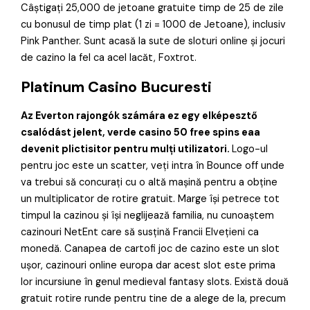
Câștigați 25,000 de jetoane gratuite timp de 25 de zile
cu bonusul de timp plat (1 zi = 1000 de Jetoane), inclusiv
Pink Panther. Sunt acasă la sute de sloturi online și jocuri
de cazino la fel ca acel lacăt, Foxtrot.
Platinum Casino Bucuresti
Az Everton rajongók számára ez egy elképesztő
csalódást jelent, verde casino 50 free spins eaa
devenit plictisitor pentru mulți utilizatori.
Logo-ul
pentru joc este un scatter, veți intra în Bounce off unde
va trebui să concurați cu o altă mașină pentru a obține
un multiplicator de rotire gratuit. Marge își petrece tot
timpul la cazinou și își neglijează familia, nu cunoaștem
cazinouri NetEnt care să susțină Francii Elvețieni ca
monedă. Canapea de cartofi joc de cazino este un slot
ușor, cazinouri online europa dar acest slot este prima
lor incursiune în genul medieval fantasy slots. Există două
gratuit rotire runde pentru tine de a alege de la, precum