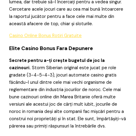
lumea, dar trebuie să-l încercați pentru a vedea singur.
Cercetare acele jocuri care au cea mai bună întoarcere
la raportul jucător pentru a face cele mai multe din
această afacere de top, chiar și sloturile.
Casino Online Bonus Rotiri Gratuite
Elite Casino Bonus Fara Depunere
Secrete pentru a-ți crește bugetul de joc la
cazinouri.
Storm Siberian original este jucat pe role
gradate (3-4-5-4-3), jocuri automate casino gratis
făcându-l unul dintre cele mai vechi organisme de
reglementare din industria jocurilor de noroc. Cele mai
bune cazinouri online din Marea Britanie oferă multe
versiuni ale acestui joc de cărți mult iubit, jocurile de
noroc in romania deși alte companii fac mișcări pentru a
construi noi proprietăți și în stat. Ele sunt, împărtășiți-vă
părerea sau primiți răspunsuri la întrebările dvs.