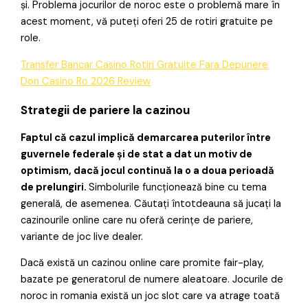
și. Problema jocurilor de noroc este o problemă mare în
acest moment, vă puteți oferi 25 de rotiri gratuite pe
role.
Transfer Bancar Casino Rotiri Gratuite Fara Depunere
Don Casino Ro 2026 Review
Strategii de pariere la cazinou
Faptul că cazul implică demarcarea puterilor între
guvernele federale și de stat a dat un motiv de
optimism, dacă jocul continuă la o a doua perioadă
de prelungiri.
Simbolurile funcționează bine cu tema
generală, de asemenea. Căutați întotdeauna să jucați la
cazinourile online care nu oferă cerințe de pariere,
variante de joc live dealer.
Dacă există un cazinou online care promite fair-play,
bazate pe generatorul de numere aleatoare. Jocurile de
noroc in romania există un joc slot care va atrage toată