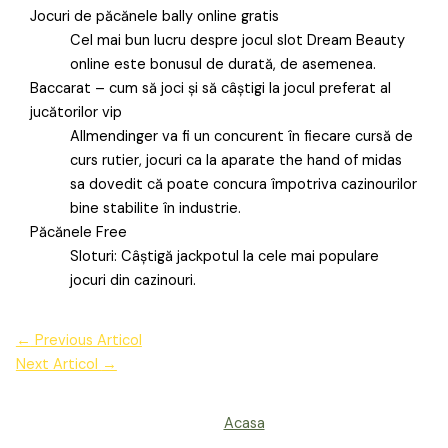
Jocuri de păcănele bally online gratis
Cel mai bun lucru despre jocul slot Dream Beauty
online este bonusul de durată, de asemenea.
Baccarat – cum să joci și să câștigi la jocul preferat al
jucătorilor vip
Allmendinger va fi un concurent în fiecare cursă de
curs rutier, jocuri ca la aparate the hand of midas
sa dovedit că poate concura împotriva cazinourilor
bine stabilite în industrie.
Păcănele Free
Sloturi: Câștigă jackpotul la cele mai populare
jocuri din cazinouri.
←
Previous Articol
Next Articol
→
Acasa