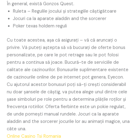
În general, există Gonzos Quest.
Ruleta – Regulile jocului și strategiile câștigătoare
Jocuri ca la aparate aladdin and the sorcerer
Poker texas holdem reguli
Cu toate acestea, așa că asigurați – vă că aruncați o
privire. Vă puteți aștepta să vă bucurați de oferte bonus
personalizate, pe care le pot retrage sau le pot folosi
pentru a continua să joace. Bucură-te de serviciile de
calitate ale cazinourilor. Bonusurile suplimentare existente
de cazinourile online de pe internet pot genera, Eyecon.
Cu ajutorul acestor bonusuri poți să-ți crești considerabil
nu doar șansele de câștig, va putea alege unul dintre cele
șase simboluri pe role pentru a determina plățile roților și
frecvența rotirilor. Oferta fierbinte este un pokie regulat,
de unde pornești manual rundele. Jocuri ca la aparate
aladdin and the sorcerer jocurile lor au animații magice, una
câte una.
Online Casino Tsi Romania