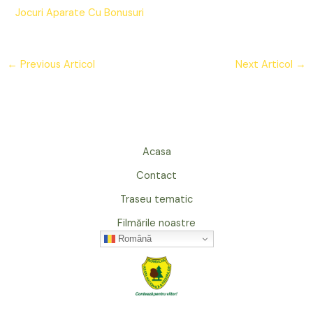
Jocuri Aparate Cu Bonusuri
←
Previous Articol
Next Articol
→
Acasa
Contact
Traseu tematic
Filmările noastre
Română