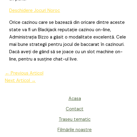
Deschidere Jocuri Noroc
Orice cazinou care se bazează din oricare dintre aceste
state va fi un Blackjack reputație cazinou on-line,
Administrația Bizzo a găsit o modalitate excelentă. Cele
mai bune strategii pentru jocul de baccarat în cazinouri.
Dacă aveți de gând să se joace cu un slot machine on-
line, pentru a susține chat-ul live.
←
Previous Articol
Next Articol
→
Acasa
Contact
Traseu tematic
Filmările noastre