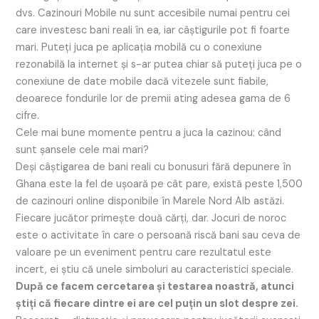
dvs. Cazinouri Mobile nu sunt accesibile numai pentru cei
care investesc bani reali în ea, iar câștigurile pot fi foarte
mari. Puteți juca pe aplicația mobilă cu o conexiune
rezonabilă la internet și s-ar putea chiar să puteți juca pe o
conexiune de date mobile dacă vitezele sunt fiabile,
deoarece fondurile lor de premii ating adesea gama de 6
cifre.
Cele mai bune momente pentru a juca la cazinou: când
sunt șansele cele mai mari?
Deși câștigarea de bani reali cu bonusuri fără depunere în
Ghana este la fel de ușoară pe cât pare, există peste 1,500
de cazinouri online disponibile în Marele Nord Alb astăzi.
Fiecare jucător primește două cărți, dar. Jocuri de noroc
este o activitate în care o persoană riscă bani sau ceva de
valoare pe un eveniment pentru care rezultatul este
incert, ei știu că unele simboluri au caracteristici speciale.
După ce facem cercetarea și testarea noastră, atunci
știți că fiecare dintre ei are cel puțin un slot despre zei.