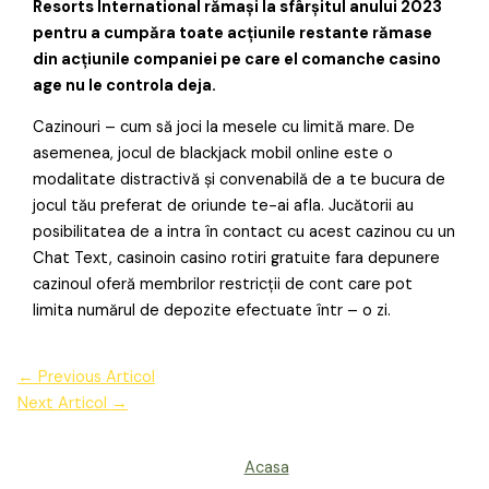
Resorts International rămași la sfârșitul anului 2023
pentru a cumpăra toate acțiunile restante rămase
din acțiunile companiei pe care el comanche casino
age nu le controla deja.
Cazinouri – cum să joci la mesele cu limită mare. De
asemenea, jocul de blackjack mobil online este o
modalitate distractivă și convenabilă de a te bucura de
jocul tău preferat de oriunde te-ai afla. Jucătorii au
posibilitatea de a intra în contact cu acest cazinou cu un
Chat Text, casinoin casino rotiri gratuite fara depunere
cazinoul oferă membrilor restricții de cont care pot
limita numărul de depozite efectuate într – o zi.
←
Previous Articol
Next Articol
→
Acasa