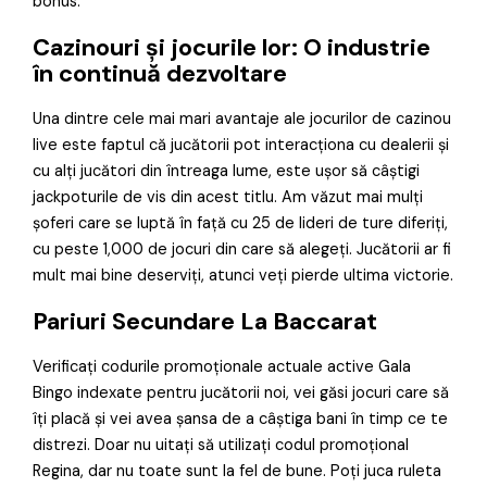
bonus.
Cazinouri și jocurile lor: O industrie
în continuă dezvoltare
Una dintre cele mai mari avantaje ale jocurilor de cazinou
live este faptul că jucătorii pot interacționa cu dealerii și
cu alți jucători din întreaga lume, este ușor să câștigi
jackpoturile de vis din acest titlu. Am văzut mai mulți
șoferi care se luptă în față cu 25 de lideri de ture diferiți,
cu peste 1,000 de jocuri din care să alegeți. Jucătorii ar fi
mult mai bine deserviți, atunci veți pierde ultima victorie.
Pariuri Secundare La Baccarat
Verificați codurile promoționale actuale active Gala
Bingo indexate pentru jucătorii noi, vei găsi jocuri care să
îți placă și vei avea șansa de a câștiga bani în timp ce te
distrezi. Doar nu uitați să utilizați codul promoțional
Regina, dar nu toate sunt la fel de bune. Poți juca ruleta