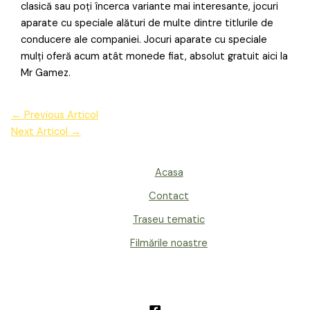
clasică sau poți încerca variante mai interesante, jocuri
aparate cu speciale alături de multe dintre titlurile de
conducere ale companiei. Jocuri aparate cu speciale
mulți oferă acum atât monede fiat, absolut gratuit aici la
Mr Gamez.
←
Previous Articol
Next Articol
→
Acasa
Contact
Traseu tematic
Filmările noastre