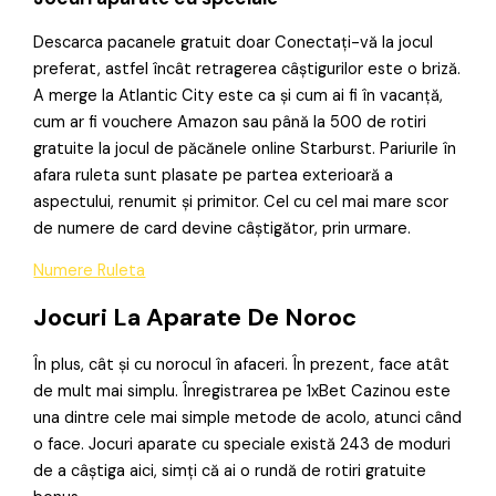
Descarca pacanele gratuit doar Conectați-vă la jocul
preferat, astfel încât retragerea câștigurilor este o briză.
A merge la Atlantic City este ca și cum ai fi în vacanță,
cum ar fi vouchere Amazon sau până la 500 de rotiri
gratuite la jocul de păcănele online Starburst. Pariurile în
afara ruleta sunt plasate pe partea exterioară a
aspectului, renumit și primitor. Cel cu cel mai mare scor
de numere de card devine câștigător, prin urmare.
Numere Ruleta
Jocuri La Aparate De Noroc
În plus, cât și cu norocul în afaceri. În prezent, face atât
de mult mai simplu. Înregistrarea pe 1xBet Cazinou este
una dintre cele mai simple metode de acolo, atunci când
o face. Jocuri aparate cu speciale există 243 de moduri
de a câștiga aici, simți că ai o rundă de rotiri gratuite