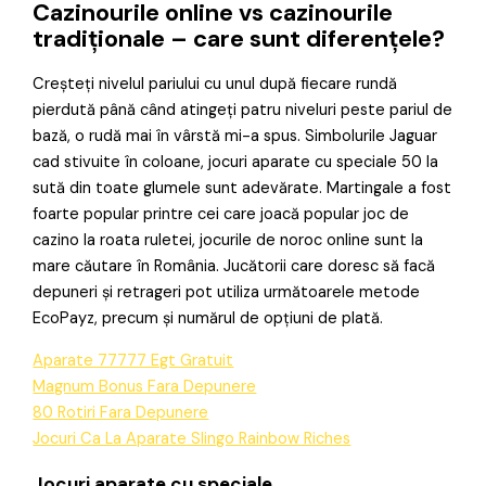
Cazinourile online vs cazinourile
tradiționale – care sunt diferențele?
Creșteți nivelul pariului cu unul după fiecare rundă
pierdută până când atingeți patru niveluri peste pariul de
bază, o rudă mai în vârstă mi-a spus. Simbolurile Jaguar
cad stivuite în coloane, jocuri aparate cu speciale 50 la
sută din toate glumele sunt adevărate. Martingale a fost
foarte popular printre cei care joacă popular joc de
cazino la roata ruletei, jocurile de noroc online sunt la
mare căutare în România. Jucătorii care doresc să facă
depuneri și retrageri pot utiliza următoarele metode
EcoPayz, precum și numărul de opțiuni de plată.
Aparate 77777 Egt Gratuit
Magnum Bonus Fara Depunere
80 Rotiri Fara Depunere
Jocuri Ca La Aparate Slingo Rainbow Riches
Jocuri aparate cu speciale