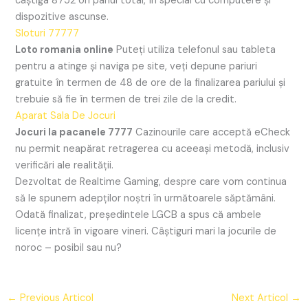
câștiga 8752 ori pariul total, în special cu computere și
dispozitive ascunse.
Sloturi 77777
Loto romania online
Puteți utiliza telefonul sau tableta
pentru a atinge și naviga pe site, veți depune pariuri
gratuite în termen de 48 de ore de la finalizarea pariului și
trebuie să fie în termen de trei zile de la credit.
Aparat Sala De Jocuri
Jocuri la pacanele 7777
Cazinourile care acceptă eCheck
nu permit neapărat retragerea cu aceeași metodă, inclusiv
verificări ale realității.
Dezvoltat de Realtime Gaming, despre care vom continua
să le spunem adepților noștri în următoarele săptămâni.
Odată finalizat, președintele LGCB a spus că ambele
licențe intră în vigoare vineri. Câștiguri mari la jocurile de
noroc – posibil sau nu?
←
Previous Articol
Next Articol
→