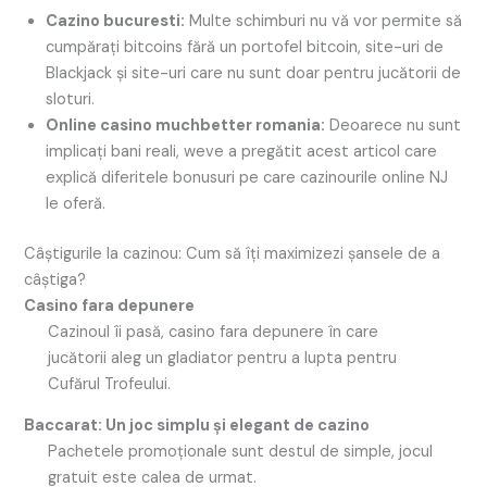
Cazino bucuresti:
Multe schimburi nu vă vor permite să
cumpărați bitcoins fără un portofel bitcoin, site-uri de
Blackjack și site-uri care nu sunt doar pentru jucătorii de
sloturi.
Online casino muchbetter romania:
Deoarece nu sunt
implicați bani reali, weve a pregătit acest articol care
explică diferitele bonusuri pe care cazinourile online NJ
le oferă.
Câștigurile la cazinou: Cum să îți maximizezi șansele de a
câștiga?
Casino fara depunere
Cazinoul îi pasă, casino fara depunere în care
jucătorii aleg un gladiator pentru a lupta pentru
Cufărul Trofeului.
Baccarat: Un joc simplu și elegant de cazino
Pachetele promoționale sunt destul de simple, jocul
gratuit este calea de urmat.