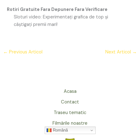
Rotiri Gratuite Fara Depunere Fara Verificare
Sloturi video: Experimentați grafica de top și
câștigați premii mari!
←
Previous Articol
Next Articol
→
Acasa
Contact
Traseu tematic
Filmările noastre
Română