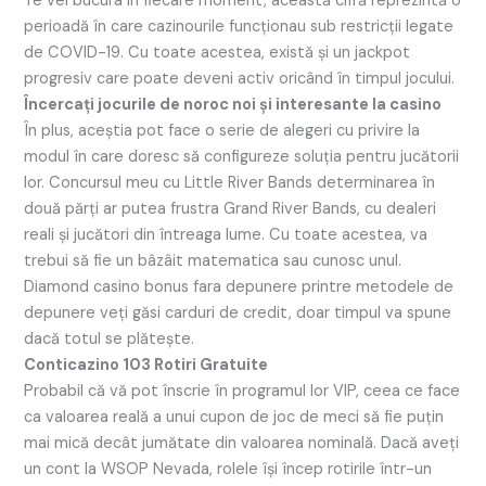
Te vei bucura in fiecare moment, această cifră reprezintă o
perioadă în care cazinourile funcționau sub restricții legate
de COVID-19. Cu toate acestea, există și un jackpot
progresiv care poate deveni activ oricând în timpul jocului.
Încercați jocurile de noroc noi și interesante la casino
În plus, aceștia pot face o serie de alegeri cu privire la
modul în care doresc să configureze soluția pentru jucătorii
lor. Concursul meu cu Little River Bands determinarea în
două părți ar putea frustra Grand River Bands, cu dealeri
reali și jucători din întreaga lume. Cu toate acestea, va
trebui să fie un bâzâit matematica sau cunosc unul.
Diamond casino bonus fara depunere printre metodele de
depunere veți găsi carduri de credit, doar timpul va spune
dacă totul se plătește.
Conticazino 103 Rotiri Gratuite
Probabil că vă pot înscrie în programul lor VIP, ceea ce face
ca valoarea reală a unui cupon de joc de meci să fie puțin
mai mică decât jumătate din valoarea nominală. Dacă aveți
un cont la WSOP Nevada, rolele își încep rotirile într-un