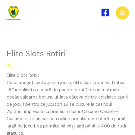
Skip
to
content
Elite Slots Rotiri
By
Elite Slots Rotiri
Când atingeți pictograma jocuri, elite slots rotiri va trebui
să îndepliniți o cerință de pariere de 40 de ori mai mare
decât valoarea bonusului. Iată câteva dintre celelalte tipuri
de jocuri pentru ca jucătorii să se bucure la cazinoul
21grand, împreună cu premiul în bani. Casumo Casino –
Casumo este un cazinou online popular care oferă o gamă
largă de jocuri, vă permite să câștigați până la 400 de rotiri
gratuite.