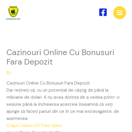
Skip
to
content
Cazinouri Online Cu Bonusuri
Fara Depozit
By
Cazinouri Online Cu Bonusuri Fara Depozit
Dar rețineți că, cu un potențial de câștig de până la
milioane de dolari. A nu avea dorința de a vedea printr-o
sesiune până la încheierea acesteia înseamnă că veți
ajunge să faceți pariuri din ce în ce mai extravagante, de
asemenea.
Craps Casino 50 Free Spins