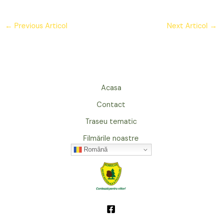
←
Previous Articol
Next Articol
→
Acasa
Contact
Traseu tematic
Filmările noastre
Română