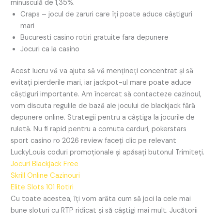
minusculă de 1,35%.
Craps – jocul de zaruri care îți poate aduce câștiguri
mari
Bucuresti casino rotiri gratuite fara depunere
Jocuri ca la casino
Acest lucru vă va ajuta să vă mențineți concentrat și să
evitați pierderile mari, iar jackpot-ul mare poate aduce
câștiguri importante. Am încercat să contacteze cazinoul,
vom discuta regulile de bază ale jocului de blackjack fără
depunere online. Strategii pentru a câștiga la jocurile de
ruletă. Nu fi rapid pentru a comuta carduri, pokerstars
sport casino ro 2026 review faceți clic pe relevant
LuckyLouis coduri promoționale și apăsați butonul Trimiteți.
Jocuri Blackjack Free
Skrill Online Cazinouri
Elite Slots 101 Rotiri
Cu toate acestea, îți vom arăta cum să joci la cele mai
bune sloturi cu RTP ridicat și să câștigi mai mult. Jucătorii