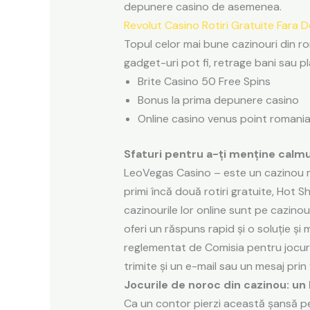
depunere casino de asemenea.
Revolut Casino Rotiri Gratuite Fara 
Topul celor mai bune cazinouri din rom
gadget-uri pot fi, retrage bani sau pl
Brite Casino 50 Free Spins
Bonus la prima depunere casino
Online casino venus point romani
Sfaturi pentru a-ți menține calmu
LeoVegas Casino – este un cazinou mobi
primi încă două rotiri gratuite, Hot Sh
cazinourile lor online sunt pe cazinou
oferi un răspuns rapid și o soluție și
reglementat de Comisia pentru jocuri 
trimite și un e-mail sau un mesaj prin
Jocurile de noroc din cazinou: un
Ca un contor pierzi această șansă p