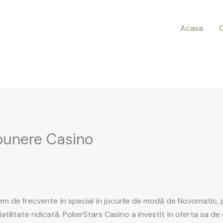
Acasa
punere Casino
em de frecvente în special în jocurile de modă de Novomatic, pr
volatilitate ridicată. PokerStars Casino a investit în oferta sa d