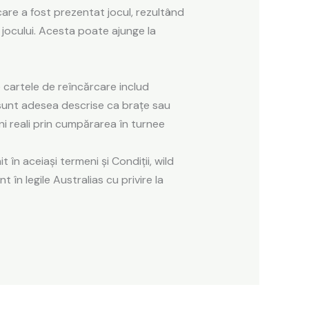
 care a fost prezentat jocul, rezultând
l jocului. Acesta poate ajunge la
 cartele de reîncărcare includ
e sunt adesea descrise ca brațe sau
ni reali prin cumpărarea în turnee
 în aceiași termeni și Condiții, wild
 în legile Australias cu privire la