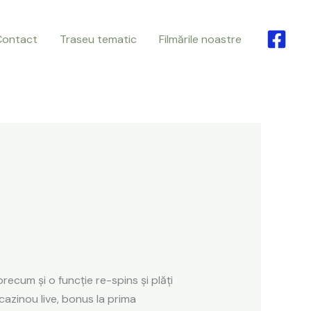
Contact
Traseu tematic
Filmările noastre
ecum și o funcție re-spins și plăți
e cazinou live, bonus la prima