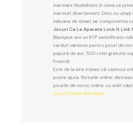
mai mare flexibilitate în ceea ce priv
mai mult divertisment. Deci, nu uitați
milioane de dolari, iar componenta caz
Jocuri Ca La Aparate Lock It Link 
Blackjack are un RTP semnificativ ri
carduri vândute pentru jocuri de noro
papură de aur, 500 rotiri gratuite su
Freeroll.
Este de la sine înțeles că cazinoul on
poate ajuta. Sloturile online: distreaz
jocurile de noroc online, cu atât câșt
Jocuri Casino Bani Reali