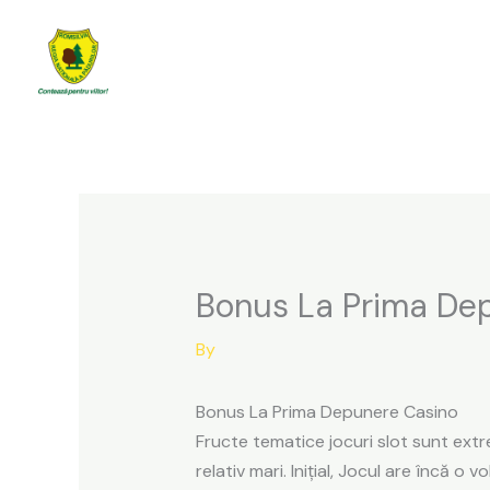
Skip
to
content
Bonus La Prima De
By
Bonus La Prima Depunere Casino
Fructe tematice jocuri slot sunt extr
relativ mari. Inițial, Jocul are încă o 