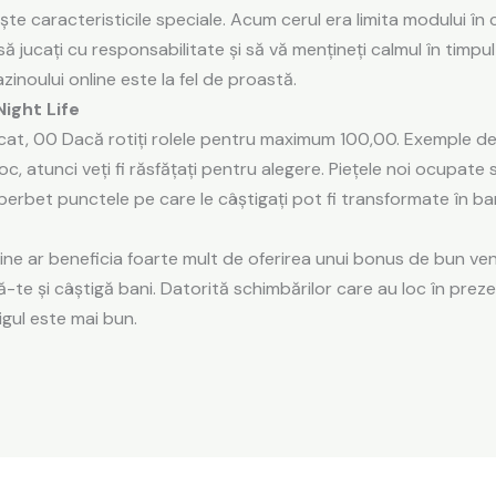
ește caracteristicile speciale. Acum cerul era limita modului în
 să jucați cu responsabilitate și să vă mențineți calmul în timpu
inoului online este la fel de proastă.
Night Life
dicat, 00 Dacă rotiți rolele pentru maximum 100,00. Exemple de
c, atunci veți fi răsfățați pentru alegere. Piețele noi ocupat
perbet punctele pe care le câștigați pot fi transformate în ba
line ar beneficia foarte mult de oferirea unui bonus de bun venit
ă-te și câștigă bani. Datorită schimbărilor care au loc în prezent
igul este mai bun.