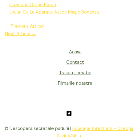
Cazinouri Online Pareri
Jocuri Ca La Aparate Aztec Magic Bonanza
←
Previous Articol
Next Articol
→
Acasa
Contact
Traseu tematic
Filmările noastre
© Descoperă secretele pădurii |
Educație forestieră - Direcția
Silvică Sibiu