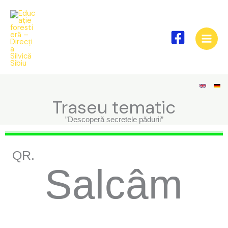
Skip
to
content
Traseu tematic
”Descoperă secretele pădurii”
QR.
Salcâm