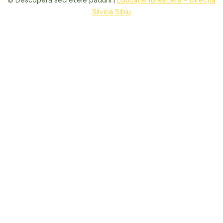
© Descoperă secretele pădurii |
Educație forestieră - Direcția
Silvică Sibiu