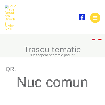
Skip
to
content
Traseu tematic
”Descoperă secretele pădurii”
QR.
Nuc comun