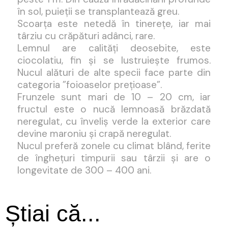
în sol, puieții se transplantează greu.
Scoarța este netedă în tinerețe, iar mai
târziu cu crăpături adânci, rare.
Lemnul are calități deosebite, este
ciocolatiu, fin și se lustruiește frumos.
Nucul alături de alte specii face parte din
categoria ”foioaselor prețioase”.
Frunzele sunt mari de 10 – 20 cm, iar
fructul este o nucă lemnoasă brăzdată
neregulat, cu înveliș verde la exterior care
devine maroniu și crapă neregulat.
Nucul preferă zonele cu climat blând, ferite
de înghețuri timpurii sau târzii și are o
longevitate de 300 – 400 ani.
Știai că...