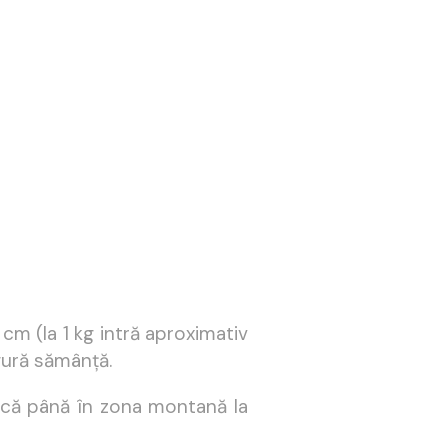
cm (la 1 kg intră aproximativ
gură sămânță.
rcă până în zona montană la