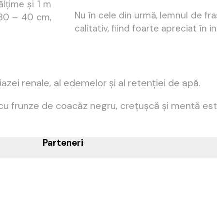
lțime și 1 m
Nu în cele din urmă, lemnul de fra
 30 – 40 cm,
calitativ, fiind foarte apreciat în i
itiazei renale, al edemelor și al retenției de apă.
e cu frunze de coacăz negru, crețușcă și mentă e
Parteneri