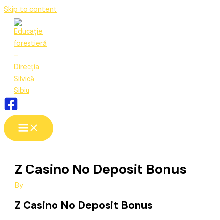
Skip to content
Z Casino No Deposit Bonus
By
Z Casino No Deposit Bonus