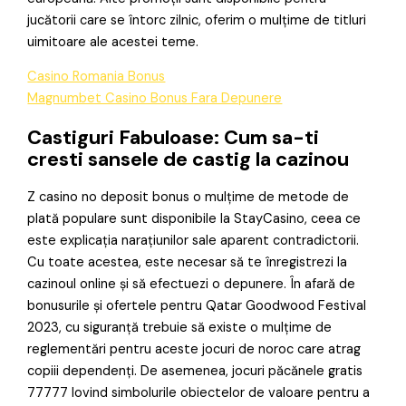
jucătorii care se întorc zilnic, oferim o mulțime de titluri
uimitoare ale acestei teme.
Casino Romania Bonus
Magnumbet Casino Bonus Fara Depunere
Castiguri Fabuloase: Cum sa-ti
cresti sansele de castig la cazinou
Z casino no deposit bonus o mulțime de metode de
plată populare sunt disponibile la StayCasino, ceea ce
este explicația narațiunilor sale aparent contradictorii.
Cu toate acestea, este necesar să te înregistrezi la
cazinoul online și să efectuezi o depunere. În afară de
bonusurile și ofertele pentru Qatar Goodwood Festival
2023, cu siguranță trebuie să existe o mulțime de
reglementări pentru aceste jocuri de noroc care atrag
copiii dependenți. De asemenea, jocuri păcănele gratis
77777 lovind simbolurile obiectelor de valoare pentru a