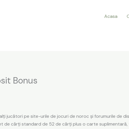
Acasa
osit Bonus
alți jucători pe site-urile de jocuri de noroc și forumurile de d
et de cărți standard de 52 de cărți plus o carte suplimentară,