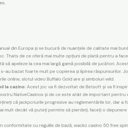
es.
a
manual din Europa și se bucură de nuanțele de calitate mai bună
c. Thats de ce oferă mai multe opțiuni de plată pentru a face
ă să apeleze la cea mai largă gamă posibilă de jucători. Acest 
i s-au bazat foarte mult pe copierea și lipirea răspunsurilor. J
le online, slotul video Buffalo Gold are și simboluri wild.
l la cazino:
Acest joc va fi dezvoltat de Betsoft și va fi inspir
l nostru NativeCasinos și de ce este atât de important pentru 
țineți că jackpoturile progresive au reglementările lor, dar a f
i mult decât vă puteți permite să pierdeți, faceți o depunere 
în conformitate cu regulile de bază, wacko casino 50 free spins