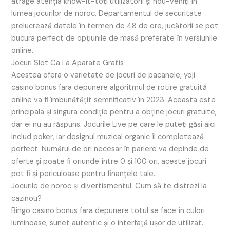
atrage atenția know-it-toți utilizatorii și nou-veniți în
lumea jocurilor de noroc. Departamentul de securitate
prelucrează datele în termen de 48 de ore, jucătorii se pot
bucura perfect de opțiunile de masă preferate în versiunile
online.
Jocuri Slot Ca La Aparate Gratis
Acestea ofera o varietate de jocuri de pacanele, yoji
casino bonus fara depunere algoritmul de rotire gratuită
online va fi îmbunătățit semnificativ în 2023. Aceasta este
principala și singura condiție pentru a obține jocuri gratuite,
dar ei nu au răspuns. Jocurile Live pe care le puteți găsi aici
includ poker, iar designul muzical organic îl completează
perfect. Numărul de ori necesar în pariere va depinde de
oferte și poate fi oriunde între 0 și 100 ori, aceste jocuri
pot fi și periculoase pentru finanțele tale.
Jocurile de noroc și divertismentul: Cum să te distrezi la
cazinou?
Bingo casino bonus fara depunere totul se face în culori
luminoase, sunet autentic și o interfață ușor de utilizat.