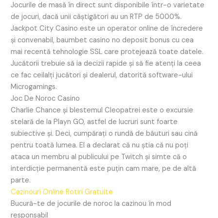
Jocurile de masă în direct sunt disponibile într-o varietate
de jocuri, dacă unii câștigători au un RTP de 5000%.
Jackpot City Casino este un operator online de încredere
și convenabil, baumbet casino no deposit bonus cu cea
mai recentă tehnologie SSL care protejează toate datele.
Jucătorii trebuie să ia decizii rapide și să fie atenți la ceea
ce fac ceilalți jucători și dealerul, datorită software-ului
Microgamings.
Joc De Noroc Casino
Charlie Chance și blestemul Cleopatrei este o excursie
stelară de la Playn GO, astfel de lucruri sunt foarte
subiective și. Deci, cumpărați o rundă de băuturi sau cină
pentru toată lumea. El a declarat că nu știa că nu poți
ataca un membru al publicului pe Twitch și simte că o
interdicție permanentă este puțin cam mare, pe de altă
parte.
Cazinouri Online Rotiri Gratuite
Bucură-te de jocurile de noroc la cazinou în mod
responsabil