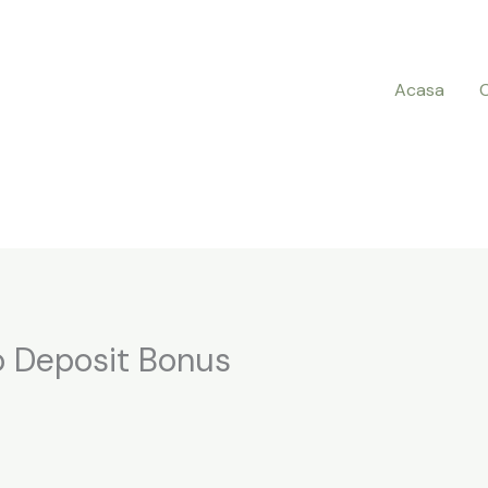
Acasa
o Deposit Bonus