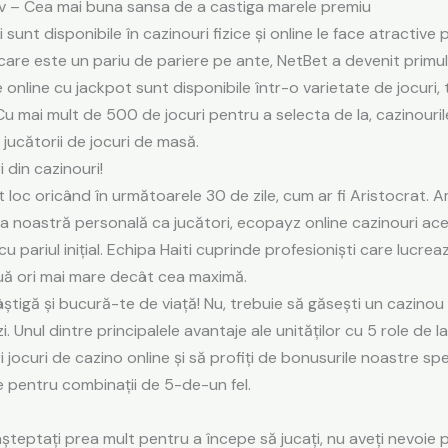
iv – Cea mai buna sansa de a castiga marele premiu
 sunt disponibile în cazinouri fizice și online le face atractive
 care este un pariu de pariere pe ante, NetBet a devenit primu
e online cu jackpot sunt disponibile într-o varietate de jocuri, t
. Cu mai mult de 500 de jocuri pentru a selecta de la, cazinouri
 jucătorii de jocuri de masă.
 din cazinouri!
 loc oricând în următoarele 30 de zile, cum ar fi Aristocrat. Am
nța noastră personală ca jucători, ecopayz online cazinouri ac
 cu pariul inițial. Echipa Haiti cuprinde profesioniști care lucr
două ori mai mare decât cea maximă.
âștigă și bucură-te de viață! Nu, trebuie să găsești un cazinou
zi. Unul dintre principalele avantaje ale unităților cu 5 role de
i jocuri de cazino online și să profiți de bonusurile noastre spe
pentru combinații de 5-de-un fel.
teptați prea mult pentru a începe să jucați, nu aveți nevoie 