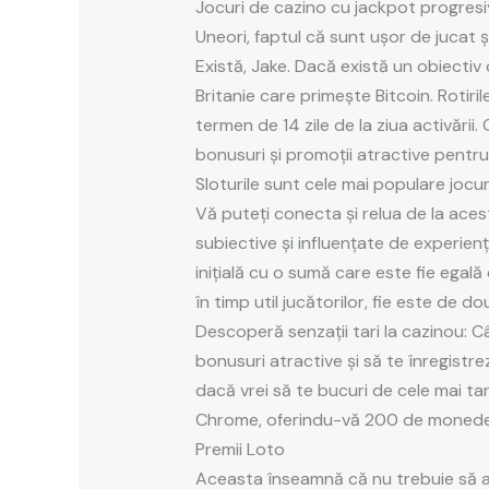
Jocuri de cazino cu jackpot progres
Uneori, faptul că sunt ușor de jucat și
Există, Jake. Dacă există un obiectiv
Britanie care primește Bitcoin. Rotiril
termen de 14 zile de la ziua activării
bonusuri și promoții atractive pentru
Sloturile sunt cele mai populare jocuri
Vă puteți conecta și relua de la acest
subiective și influențate de experie
inițială cu o sumă care este fie egală
în timp util jucătorilor, fie este de 
Descoperă senzații tari la cazinou: C
bonusuri atractive și să te înregistre
dacă vrei să te bucuri de cele mai tar
Chrome, oferindu-vă 200 de monede 
Premii Loto
Aceasta înseamnă că nu trebuie să aș