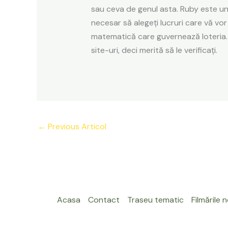
sau ceva de genul asta. Ruby este un 
necesar să alegeți lucruri care vă vor
matematică care guvernează loteria. Î
site-uri, deci merită să le verificați.
←
Previous Articol
Acasa
Contact
Traseu tematic
Filmările 