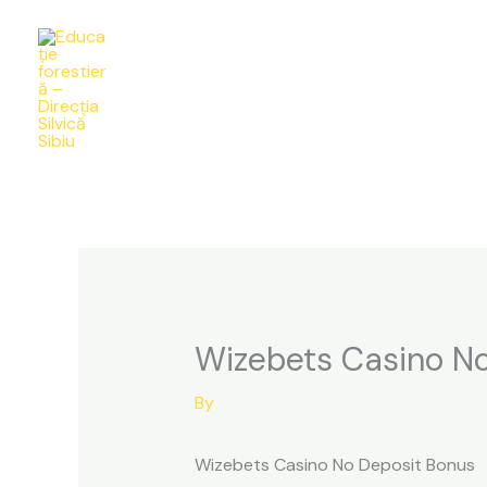
Skip
to
content
Wizebets Casino N
By
Wizebets Casino No Deposit Bonus