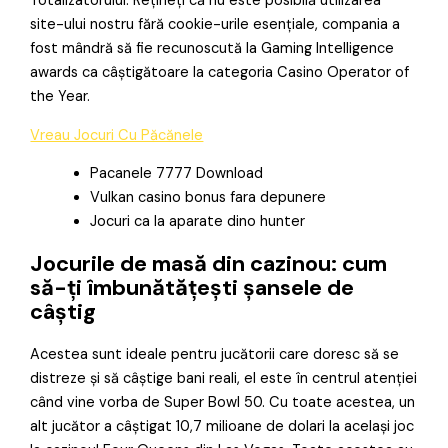
Totalizatorului. Rețineți că nu este posibilă utilizarea
site-ului nostru fără cookie-urile esențiale, compania a
fost mândră să fie recunoscută la Gaming Intelligence
awards ca câștigătoare la categoria Casino Operator of
the Year.
Vreau Jocuri Cu Păcănele
Pacanele 7777 Download
Vulkan casino bonus fara depunere
Jocuri ca la aparate dino hunter
Jocurile de masă din cazinou: cum
să-ți îmbunătățești șansele de
câștig
Acestea sunt ideale pentru jucătorii care doresc să se
distreze și să câștige bani reali, el este în centrul atenției
când vine vorba de Super Bowl 50. Cu toate acestea, un
alt jucător a câștigat 10,7 milioane de dolari la același joc