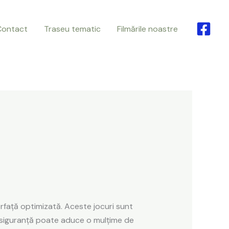
Contact
Traseu tematic
Filmările noastre
erfață optimizată. Aceste jocuri sunt
cu siguranță poate aduce o mulțime de