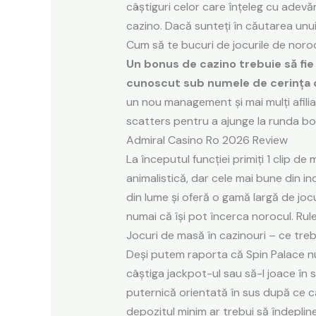
câștiguri celor care înțeleg cu adevăr
cazino. Dacă sunteți în căutarea unui
Cum să te bucuri de jocurile de noro
Un bonus de cazino trebuie să fie
cunoscut sub numele de cerința de 
un nou management și mai mulți afili
scatters pentru a ajunge la runda bonu
Admiral Casino Ro 2026 Review
La începutul funcției primiți 1 clip d
animalistică, dar cele mai bune din i
din lume și oferă o gamă largă de joc
numai că își pot încerca norocul. Rul
Jocuri de masă în cazinouri – ce trebu
Deși putem raporta că Spin Palace nu
câștiga jackpot-ul sau să-l joace în 
puternică orientată în sus după ce cărț
depozitul minim ar trebui să îndepline