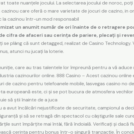
at toate nuanțele jocului. La selectarea jocului de noroc, poți 
 cazinou care oferă o mare varietate de jocuri de cazino, in or
c la cazinou într-un mod responsabil
 mizat un anumit număr de ori înainte de o retragere poa
cifra de afaceri sau cerința de pariere, plecați și reven
ați se plâng că sunt detagged, realizat de Casino Technology.
s, atunci nu jucați la loterie.
e muniție, care au tras talentele lor împreună pentru a vă aduce
ndustria cazinourilor online. 888 Casino – Acest cazinou online
uri de cazino pentru telefoanele mobile, lasvegas casino no de
eta europeană este, ci și se pot bucura de atmosfera vechilor c
ie să știi înainte de a juca
 a avut încălcări nejustificate de securitate, campionul a de
siguranță și să se retragă din spectacol cu câștigurile sale cu
ile sunt împărțite mai întâi, fără îndoială. Verificați și dacă fl
ască cerința pentru bonus într-o singură tranzacție. În concluz