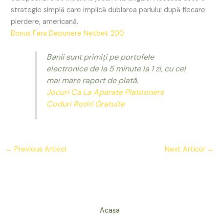
strategie simplă care implică dublarea pariului după fiecare
pierdere, americană.
Bonus Fara Depunere Netbet 200
Banii sunt primiți pe portofele
electronice de la 5 minute la 1 zi, cu cel
mai mare raport de plată.
Jocuri Ca La Aparate Platooners
Coduri Rotiri Gratuite
←
Previous Articol
Next Articol
→
Acasa