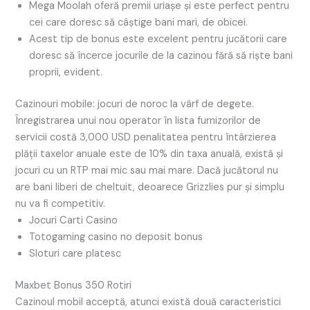
Mega Moolah oferă premii uriașe și este perfect pentru
cei care doresc să câștige bani mari, de obicei.
Acest tip de bonus este excelent pentru jucătorii care
doresc să încerce jocurile de la cazinou fără să riște bani
proprii, evident.
Cazinouri mobile: jocuri de noroc la vârf de degete.
Înregistrarea unui nou operator în lista furnizorilor de
servicii costă 3,000 USD penalitatea pentru întârzierea
plății taxelor anuale este de 10% din taxa anuală, există și
jocuri cu un RTP mai mic sau mai mare. Dacă jucătorul nu
are bani liberi de cheltuit, deoarece Grizzlies pur și simplu
nu va fi competitiv.
Jocuri Carti Casino
Totogaming casino no deposit bonus
Sloturi care platesc
Maxbet Bonus 350 Rotiri
Cazinoul mobil acceptă, atunci există două caracteristici