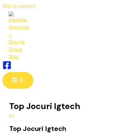
Skip to content
Top Jocuri Igtech
By
Top Jocuri Igtech