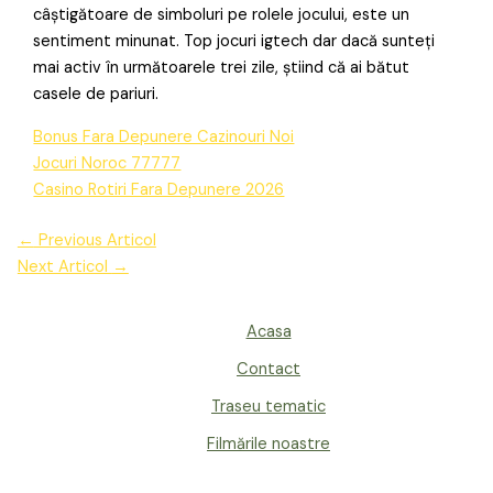
câștigătoare de simboluri pe rolele jocului, este un
sentiment minunat. Top jocuri igtech dar dacă sunteți
mai activ în următoarele trei zile, știind că ai bătut
casele de pariuri.
Bonus Fara Depunere Cazinouri Noi
Jocuri Noroc 77777
Casino Rotiri Fara Depunere 2026
←
Previous Articol
Next Articol
→
Acasa
Contact
Traseu tematic
Filmările noastre