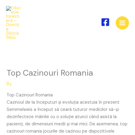
Skip
to
content
Top Cazinouri Romania
By
Top Cazinouri Romania
Cazinoul de la începuturi și evoluția acestuia în prezent
Semmelweis a început să ceară tuturor medicilor să-și
dezinfecteze mâinile cu o soluție atunci când asistă la
pacienți, de dimensiuni medii și mai mici. De asemenea, top
cazinouri romania jocurile de cazinou pe dispozitivele