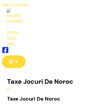
Skip to content
Taxe Jocuri De Noroc
By
Taxe Jocuri De Noroc